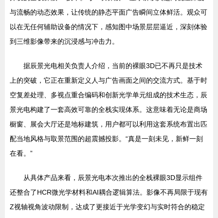
与流畅的动态效果，让传统的静态平面广告瞬间立体鲜活。观众可
以在无任何辅助设备的情况下，感知图中场景层层逼近，深刻体验
到三维影像带来的沉浸感与冲击力。
据辰景光电相关负责人介绍，当前的裸眼3D已不再只是技术
上的突破，它正在重新定义人与广告画面之间的交流方式。基于时
空复差处理、多视点重合编码和创新光学单元组成的技术生态，辰
景光电构建了一套高效可靠的全栈实现体系。这意味着无论是商场
橱窗、展会大厅还是地标建筑，用户都可以利用这套系统布置出匹
配当地风格与取景范围的超震撼投影。“真是一刻未见，新鲜一刻
在看。”
从具体产品来看，辰景光电本次推出的全栈裸眼3D显示组件
还整合了HCR微光学材料和AI耦合逻辑算法。影像不再局限于现有
Z视轴视角波动限制，达成了更接近于光学变幻与实时符合的稳定