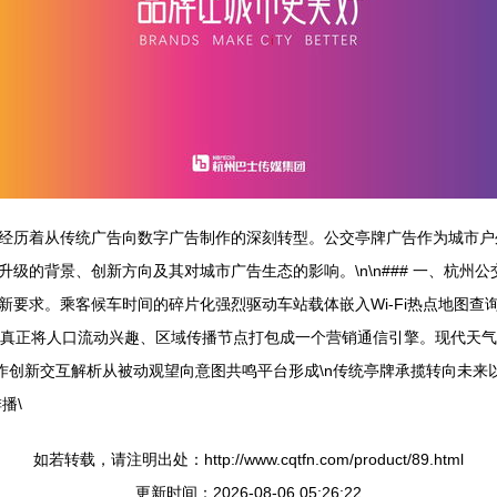
经历着从传统广告向数字广告制作的深刻转型。公交亭牌广告作为城市户
级的背景、创新方向及其对城市广告生态的影响。\n\n### 一、杭州
新要求。乘客候车时间的碎片化强烈驱动车站载体嵌入Wi-Fi热点地图
才能真正将人口流动兴趣、区域传播节点打包成一个营销通信引擎。现代天
制作创新交互解析从被动观望向意图共鸣平台形成\n传统亭牌承揽转向未来以\
播\
如若转载，请注明出处：http://www.cqtfn.com/product/89.html
更新时间：2026-08-06 05:26:22