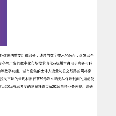
外媒体的重要组成部分，通过与数字技术的融合，焕发出全
公交亭牌广告的数字化市场需求演化\n杭州本身电子商务与科
查询等数字功能。城市密集的土体人流量与公交线路的网格穿
气控制平层的呈现材质代替经涂料久晒无法保质刊面的顾虑使
u201c有思考度的隔扇频道页\u201d自持业务外观。调研