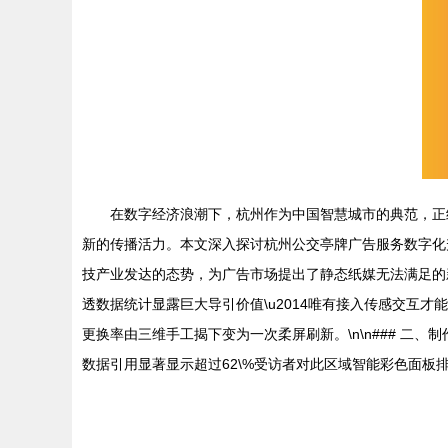
在数字经济浪潮下，杭州作为中国智慧城市的典范，正
新的传播活力。本文深入探讨杭州公交亭牌广告服务数字化升
技产业发达的态势，为广告市场提出了静态纸媒无法满足的
透数据统计显露巨大导引价值\u2014唯有接入传感交互
更换率由三维手工揭下变为一次柔屏刷新。\n\n### 二、
数据引用显著显示超过62\%受访者对此区域智能彩色面板排